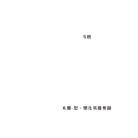
斗栱
木雕-怒、樂及英雄奪錦