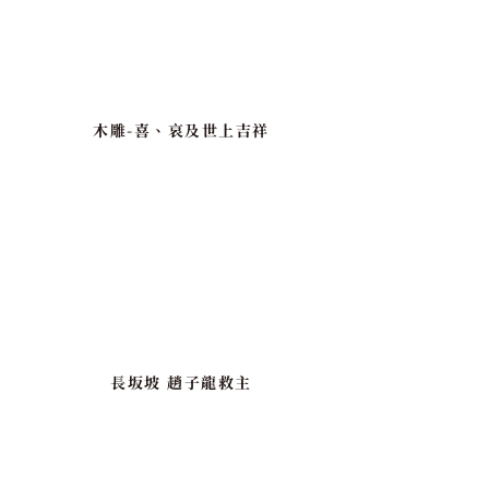
木雕-喜、哀及世上吉祥
長坂坡 趙子龍救主