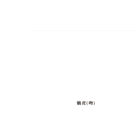
螭虎(吻)