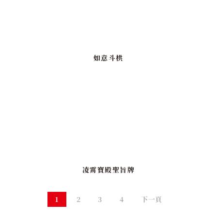
如意斗栱
凌霄寶殿聖旨牌
1
2
3
4
下一頁