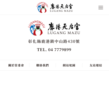
彰化縣鹿港鎮中山路430號
TEL. 04 7779899
關於管委會
聯絡我們
網站地圖
友站連結