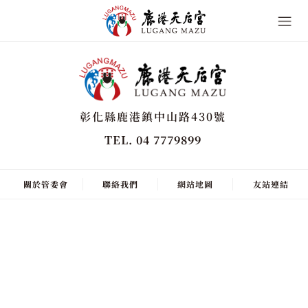
彰化縣鹿港鎮中山路430號
TEL. 04 7779899
關於管委會
聯絡我們
網站地圖
友站連結