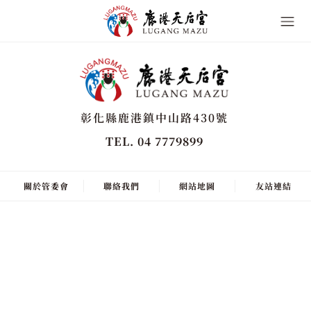
彰化縣鹿港鎮中山路430號
TEL. 04 7779899
關於管委會
聯絡我們
網站地圖
友站連結