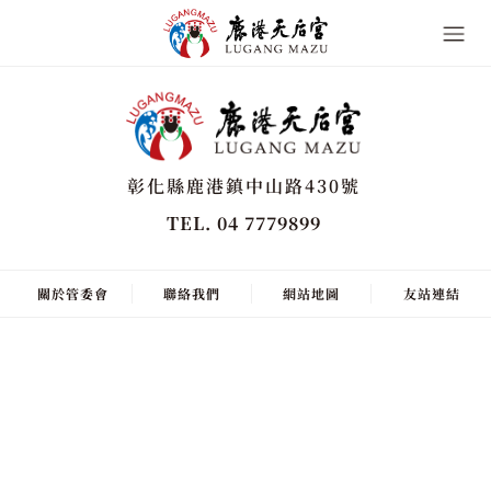
彰化縣鹿港鎮中山路430號
TEL. 04 7779899
關於管委會
聯絡我們
網站地圖
友站連結