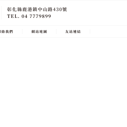
彰化縣鹿港鎮中山路430號
TEL. 04 7779899
聯絡我們
網站地圖
友站連結