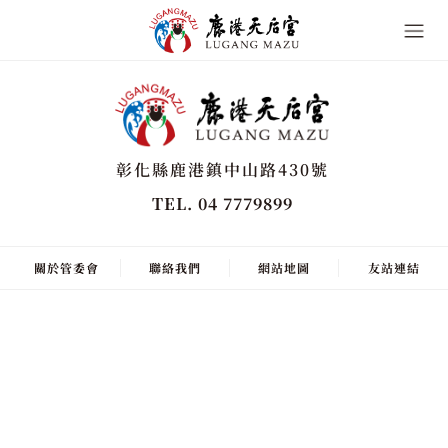
彰化縣鹿港鎮中山路430號
TEL. 04 7779899
關於管委會
聯絡我們
網站地圖
友站連結