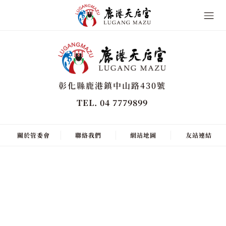
彰化縣鹿港鎮中山路430號
TEL. 04 7779899
關於管委會
聯絡我們
網站地圖
友站連結