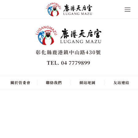
彰化縣鹿港鎮中山路430號
TEL. 04 7779899
關於管委會
聯絡我們
網站地圖
友站連結