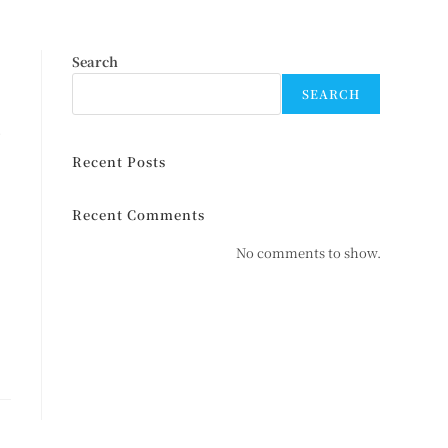
，
Search
SEARCH
退
獨
Recent Posts
在
Recent Comments
平
No comments to show.