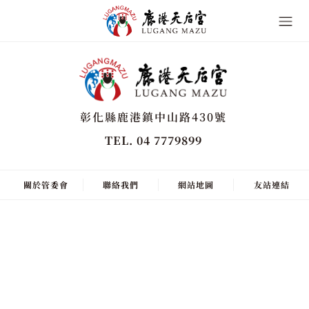
彰化縣鹿港鎮中山路430號
TEL. 04 7779899
關於管委會
聯絡我們
網站地圖
友站連結