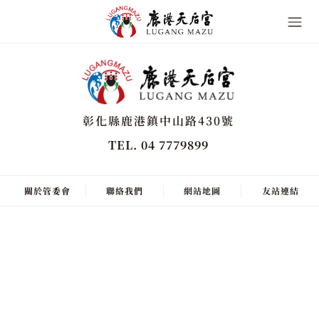
彰化縣鹿港鎮中山路430號
TEL. 04 7779899
關於管委會
聯絡我們
網站地圖
友站連結