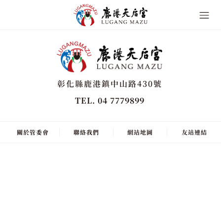
彰化縣鹿港鎮中山路430號
TEL. 04 7779899
關於管委會
聯絡我們
網站地圖
友站連結