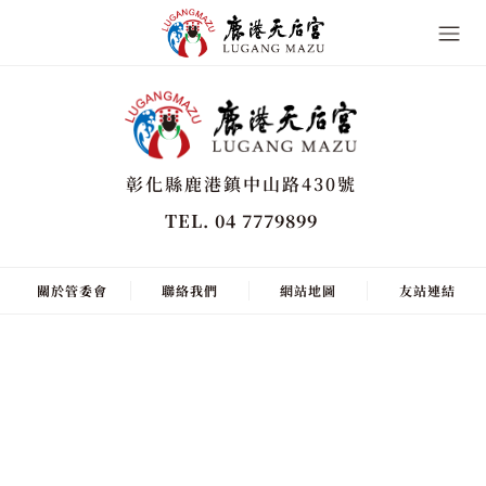
彰化縣鹿港鎮中山路430號
TEL. 04 7779899
關於管委會
聯絡我們
網站地圖
友站連結