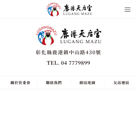
彰化縣鹿港鎮中山路430號
TEL. 04 7779899
關於管委會
聯絡我們
網站地圖
友站連結