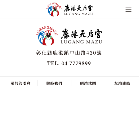
彰化縣鹿港鎮中山路430號
TEL. 04 7779899
關於管委會
聯絡我們
網站地圖
友站連結