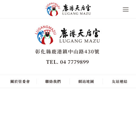
彰化縣鹿港鎮中山路430號
TEL. 04 7779899
關於管委會
聯絡我們
網站地圖
友站連結