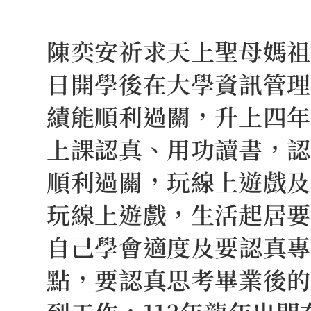
Skip
to
陳奕安祈求天上聖母媽祖娘
content
日開學後在大學資訊管理
績能順利過關，升上四年
上課認真、用功讀書，認
順利過關，玩線上遊戲及
玩線上遊戲，生活起居要
自己學會適度及要認真專
點，要認真思考畢業後的