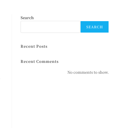
Search
SEARCH
成
、
Recent Posts
能
Recent Comments
夜
No comments to show.
要
找