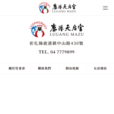
彰化縣鹿港鎮中山路430號
TEL. 04 7779899
關於管委會
聯絡我們
網站地圖
友站連結