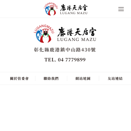
彰化縣鹿港鎮中山路430號
TEL. 04 7779899
關於管委會
聯絡我們
網站地圖
友站連結