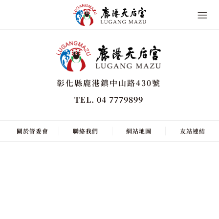
彰化縣鹿港鎮中山路430號
TEL. 04 7779899
關於管委會
聯絡我們
網站地圖
友站連結