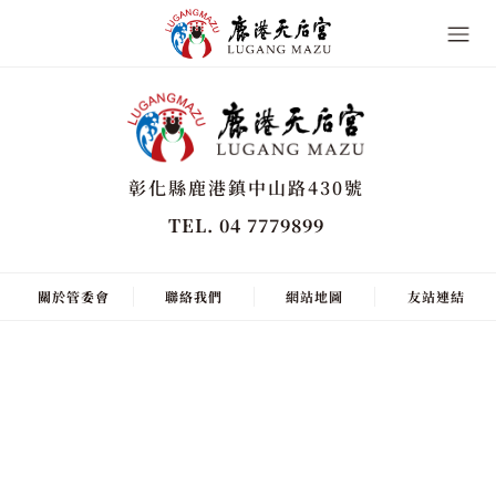
彰化縣鹿港鎮中山路430號
TEL. 04 7779899
關於管委會
聯絡我們
網站地圖
友站連結