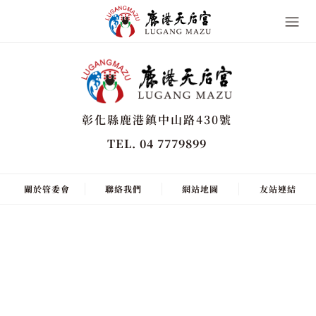
彰化縣鹿港鎮中山路430號
TEL. 04 7779899
關於管委會
聯絡我們
網站地圖
友站連結