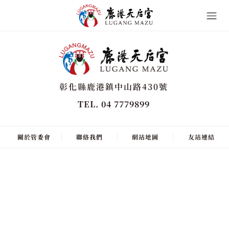
彰化縣鹿港鎮中山路430號
TEL. 04 7779899
關於管委會
聯絡我們
網站地圖
友站連結