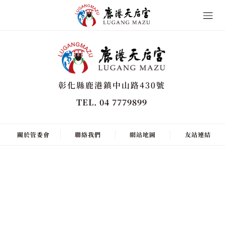
彰化縣鹿港鎮中山路430號
TEL. 04 7779899
關於管委會
聯絡我們
網站地圖
友站連結