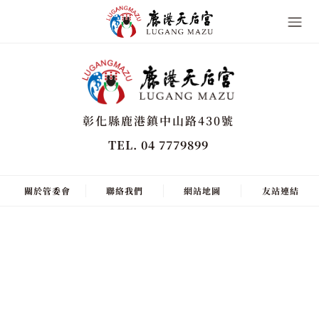
彰化縣鹿港鎮中山路430號
TEL. 04 7779899
關於管委會
聯絡我們
網站地圖
友站連結