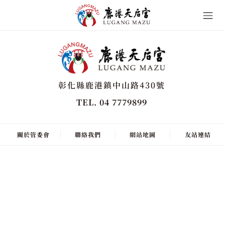
彰化縣鹿港鎮中山路430號
TEL. 04 7779899
關於管委會
聯絡我們
網站地圖
友站連結