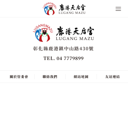
彰化縣鹿港鎮中山路430號
TEL. 04 7779899
關於管委會
聯絡我們
網站地圖
友站連結