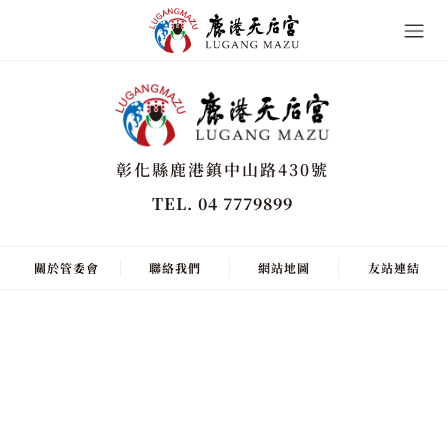
彰化縣鹿港鎮中山路430號
TEL. 04 7779899
關於管委會
聯絡我們
網站地圖
友站連結