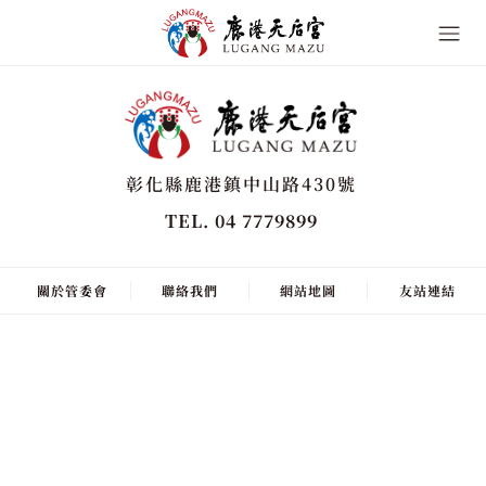
彰化縣鹿港鎮中山路430號
TEL. 04 7779899
關於管委會
聯絡我們
網站地圖
友站連結