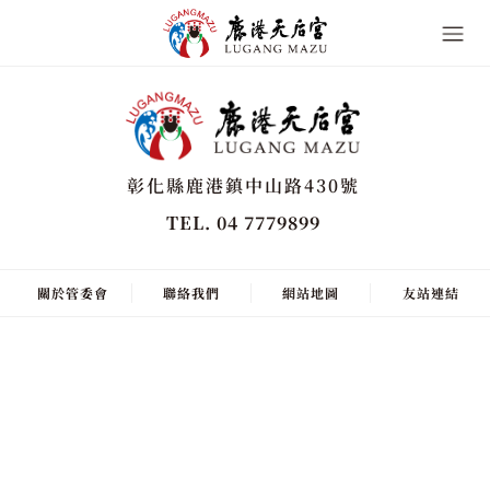
彰化縣鹿港鎮中山路430號
TEL. 04 7779899
關於管委會
聯絡我們
網站地圖
友站連結