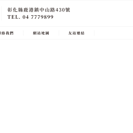
彰化縣鹿港鎮中山路430號
TEL. 04 7779899
聯絡我們
網站地圖
友站連結