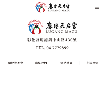
彰化縣鹿港鎮中山路430號
TEL. 04 7779899
關於管委會
聯絡我們
網站地圖
友站連結