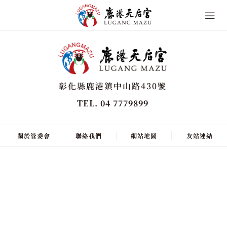
彰化縣鹿港鎮中山路430號
TEL. 04 7779899
關於管委會
聯絡我們
網站地圖
友站連結