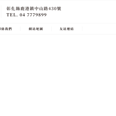
彰化縣鹿港鎮中山路430號
TEL. 04 7779899
聯絡我們
網站地圖
友站連結