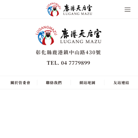
彰化縣鹿港鎮中山路430號
TEL. 04 7779899
關於管委會
聯絡我們
網站地圖
友站連結