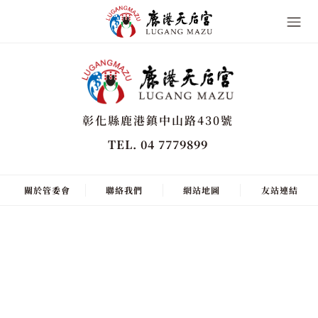
彰化縣鹿港鎮中山路430號
TEL. 04 7779899
關於管委會
聯絡我們
網站地圖
友站連結