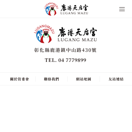
彰化縣鹿港鎮中山路430號
TEL. 04 7779899
關於管委會
聯絡我們
網站地圖
友站連結