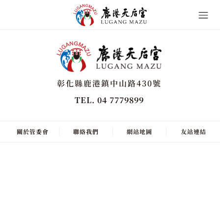
彰化縣鹿港鎮中山路430號
TEL. 04 7779899
關於管委會
聯絡我們
網站地圖
友站連結