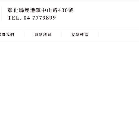
彰化縣鹿港鎮中山路430號
TEL. 04 7779899
聯絡我們
網站地圖
友站連結