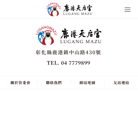
彰化縣鹿港鎮中山路430號
TEL. 04 7779899
關於管委會
聯絡我們
網站地圖
友站連結