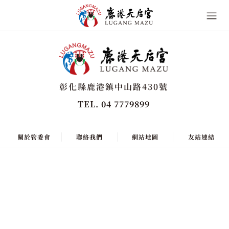
彰化縣鹿港鎮中山路430號
TEL. 04 7779899
關於管委會
聯絡我們
網站地圖
友站連結