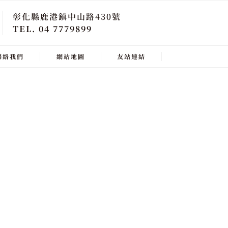
彰化縣鹿港鎮中山路430號
TEL. 04 7779899
聯絡我們
網站地圖
友站連結