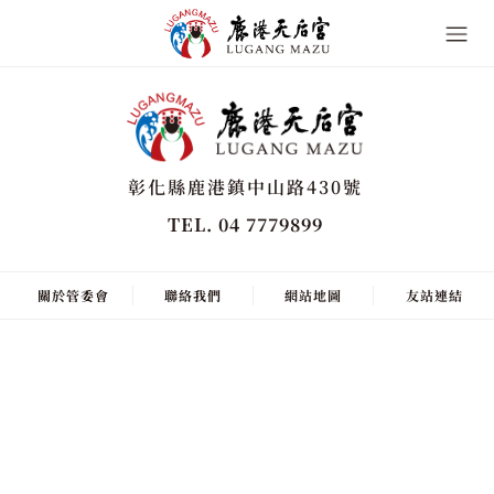
彰化縣鹿港鎮中山路430號
TEL. 04 7779899
關於管委會
聯絡我們
網站地圖
友站連結