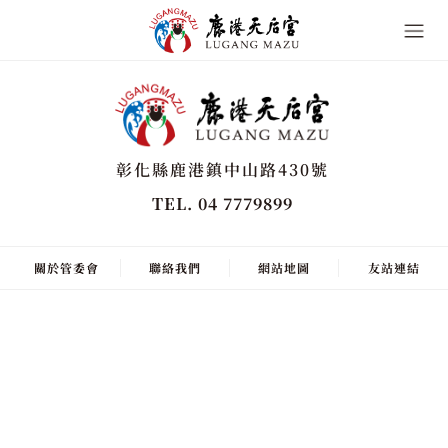
彰化縣鹿港鎮中山路430號
TEL. 04 7779899
關於管委會
聯絡我們
網站地圖
友站連結