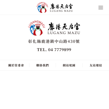
彰化縣鹿港鎮中山路430號
TEL. 04 7779899
關於管委會
聯絡我們
網站地圖
友站連結