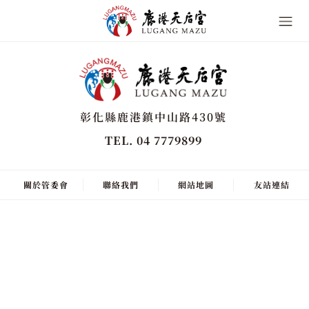
彰化縣鹿港鎮中山路430號
TEL. 04 7779899
關於管委會
聯絡我們
網站地圖
友站連結