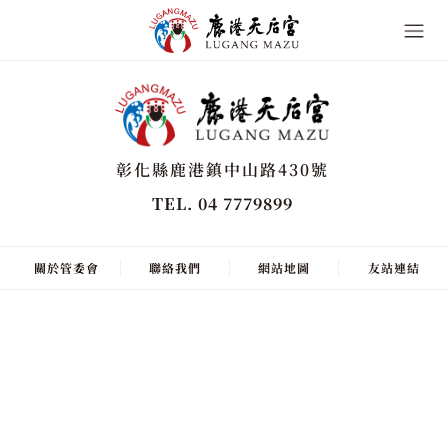
彰化縣鹿港鎮中山路430號
TEL. 04 7779899
關於管委會
聯絡我們
網站地圖
友站連結