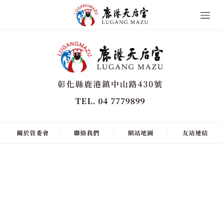
彰化縣鹿港鎮中山路430號
TEL. 04 7779899
關於管委會
聯絡我們
網站地圖
友站連結