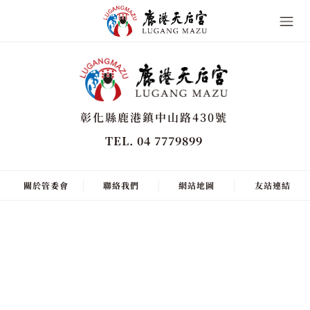
彰化縣鹿港鎮中山路430號
TEL. 04 7779899
關於管委會
聯絡我們
網站地圖
友站連結